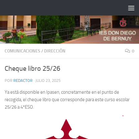
Saltar al contenido
COMUNICACIONES
/
DIRECCIÓN
0
Cheque libro 25/26
POR
REDACTOR
·
JULIO 23, 2025
Ya está disponible en Ipasen, concretamente en el punto de
recogida, el cheque libro que corresponde para este curso escolar
25/26 a 4ºESO.