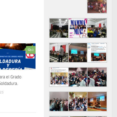
0
ara el Grado
oldadura.
025