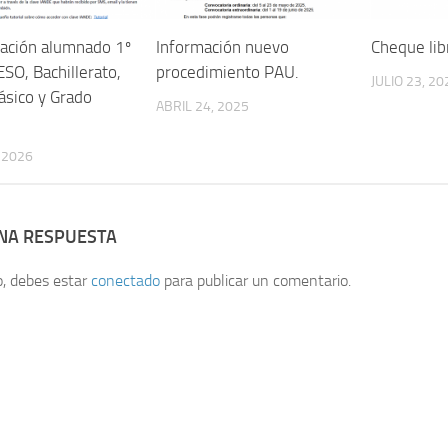
lación alumnado 1º
Información nuevo
Cheque li
ESO, Bachillerato,
procedimiento PAU.
JULIO 23, 20
ásico y Grado
ABRIL 24, 2025
, 2026
UNA RESPUESTA
o, debes estar
conectado
para publicar un comentario.