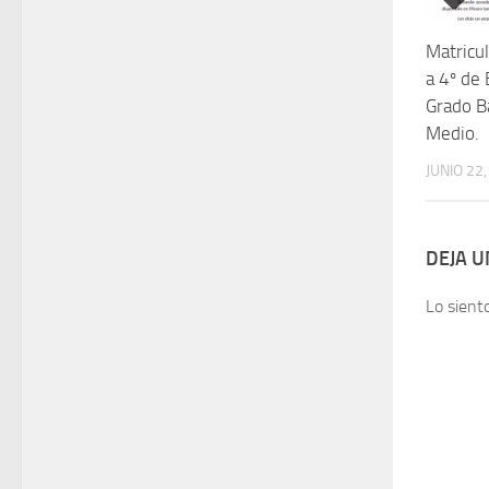
Matricu
a 4º de 
Grado B
Medio.
JUNIO 22
DEJA 
Lo sient