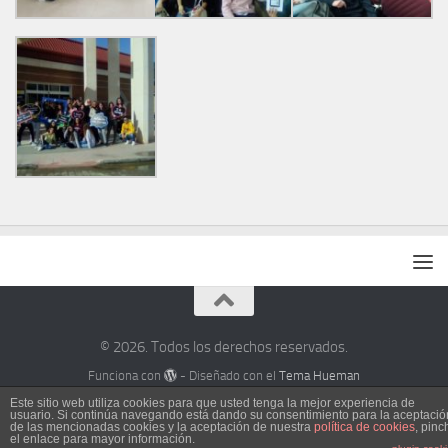
© 2026. Todos los derechos reservados.
Funciona con
- Diseñado con el
Tema Hueman
Este sitio web utiliza cookies para que usted tenga la mejor experiencia de
usuario. Si continúa navegando está dando su consentimiento para la aceptació
de las mencionadas cookies y la aceptación de nuestra
política de cookies
, pinc
el enlace para mayor información.