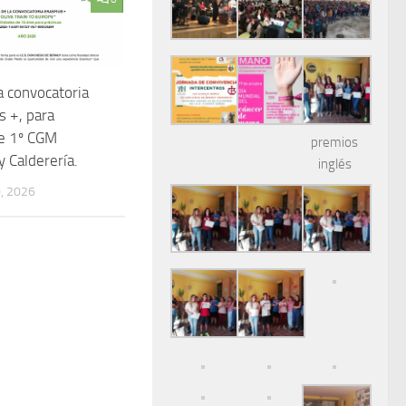
a convocatoria
 +, para
e 1º CGM
premios
y Calderería.
inglés
, 2026